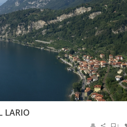
 LARIO
0