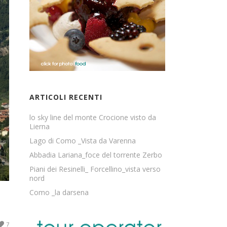
ARTICOLI RECENTI
lo sky line del monte Crocione visto da
Lierna
Lago di Como _Vista da Varenna
Abbadia Lariana_foce del torrente Zerbo
Piani dei Resinelli_ Forcellino_vista verso
nord
Como _la darsena
7