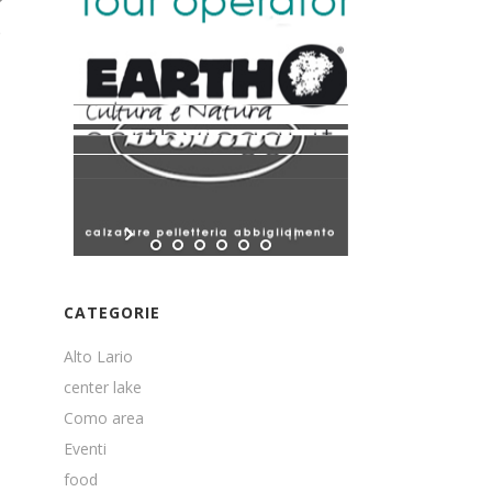
e
CATEGORIE
Alto Lario
center lake
Como area
Eventi
food