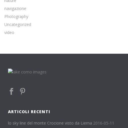
nature
navigazione
Photography
Uncategorized
video
ARTICOLI RECENTI
lo sky line del monte Crocione visto da Lierna
2016-05-11