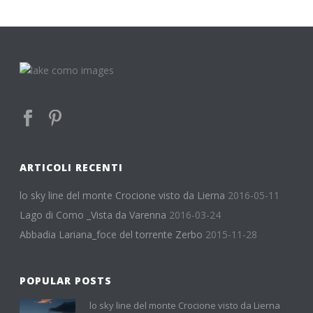
ARTICOLI RECENTI
lo sky line del monte Crocione visto da Lierna
2016-05-11
Lago di Como _Vista da Varenna
2016-03-24
Abbadia Lariana_foce del torrente Zerbo
2015-11-28
POPULAR POSTS
lo sky line del monte Crocione visto da Lierna