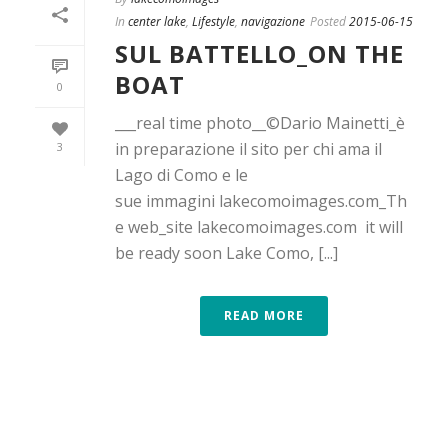
In
center lake
,
Lifestyle
,
navigazione
Posted
2015-06-15
SUL BATTELLO_ON THE
BOAT
0
___real time photo__©Dario Mainetti_è
in preparazione il sito per chi ama il
3
Lago di Como e le
sue immagini lakecomoimages.com_Th
e web_site lakecomoimages.com it will
be ready soon Lake Como, [...]
READ MORE