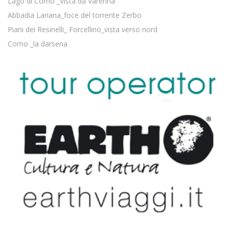
Lago di Como _Vista da Varenna
Abbadia Lariana_foce del torrente Zerbo
Piani dei Resinelli_ Forcellino_vista verso nord
Como _la darsena