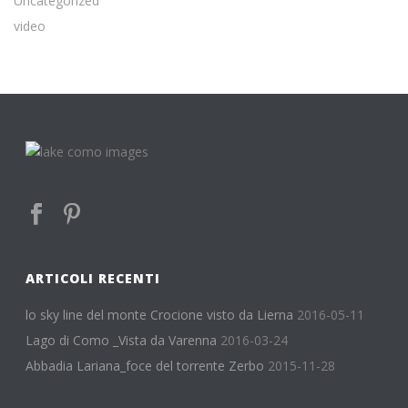
Uncategorized
video
ARTICOLI RECENTI
lo sky line del monte Crocione visto da Lierna
2016-05-11
Lago di Como _Vista da Varenna
2016-03-24
Abbadia Lariana_foce del torrente Zerbo
2015-11-28