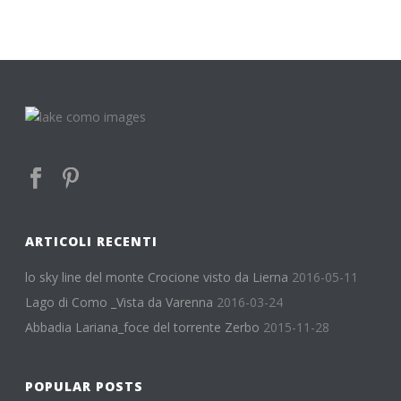
ARTICOLI RECENTI
lo sky line del monte Crocione visto da Lierna
2016-05-11
Lago di Como _Vista da Varenna
2016-03-24
Abbadia Lariana_foce del torrente Zerbo
2015-11-28
POPULAR POSTS