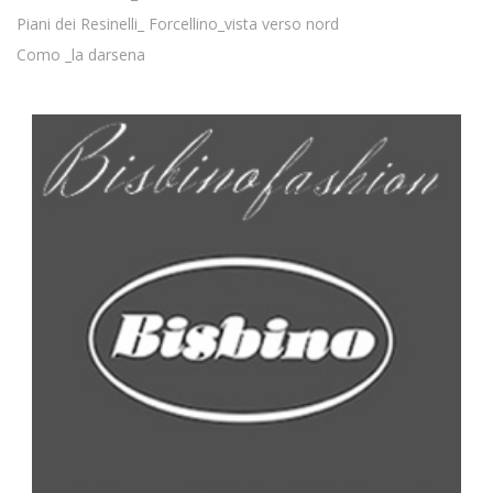
Piani dei Resinelli_ Forcellino_vista verso nord
Como _la darsena