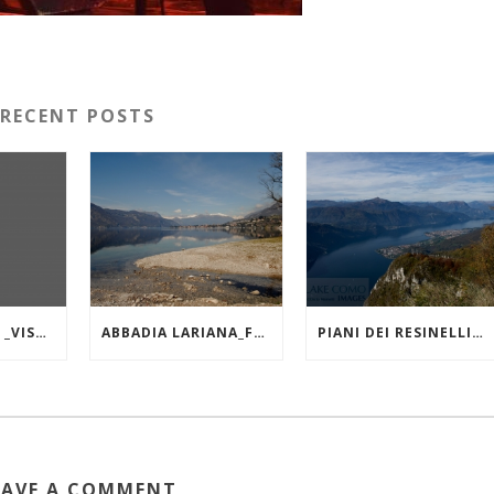
RECENT POSTS
LAGO DI COMO _VISTA DA VARENNA
ABBADIA LARIANA_FOCE DEL TORRENTE ZERBO
PIANI DEI RESINELLI_ FORCELLINO_VISTA VERSO NORD
EAVE A COMMENT