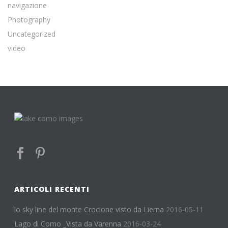
navigazione
Photography
Uncategorized
video
ARTICOLI RECENTI
lo sky line del monte Crocione visto da Lierna
2016-05-11
Lago di Como _Vista da Varenna
2016-03-24