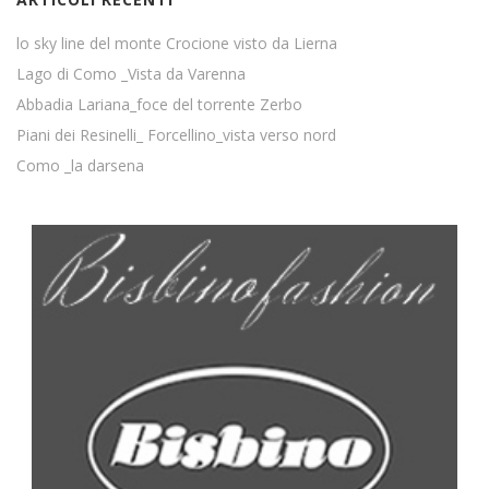
lo sky line del monte Crocione visto da Lierna
Lago di Como _Vista da Varenna
Abbadia Lariana_foce del torrente Zerbo
Piani dei Resinelli_ Forcellino_vista verso nord
Como _la darsena