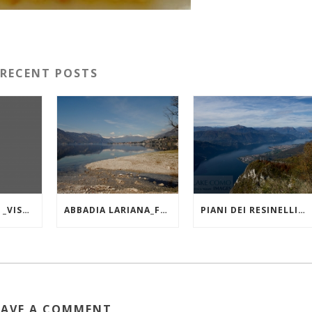
RECENT POSTS
LAGO DI COMO _VISTA DA VARENNA
ABBADIA LARIANA_FOCE DEL TORRENTE ZERBO
PIANI DEI RESINELLI_ FORCELLINO_VISTA VERSO NORD
EAVE A COMMENT