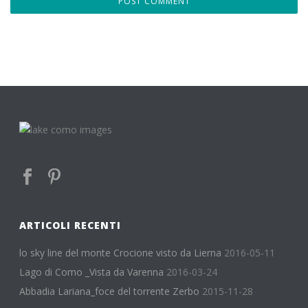
ARTICOLI RECENTI
lo sky line del monte Crocione visto da Lierna
2016-05-11
Lago di Como _Vista da Varenna
2016-03-24
Abbadia Lariana_foce del torrente Zerbo
2015-11-28