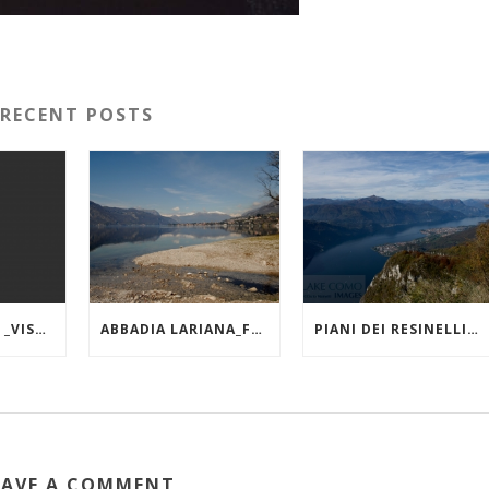
RECENT POSTS
LAGO DI COMO _VISTA DA VARENNA
ABBADIA LARIANA_FOCE DEL TORRENTE ZERBO
PIANI DEI RESINELLI_ FORCELLINO_VISTA VERSO NORD
EAVE A COMMENT