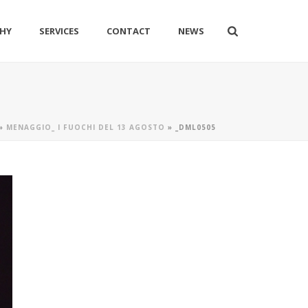
HY
SERVICES
CONTACT
NEWS
»
MENAGGIO_ I FUOCHI DEL 13 AGOSTO
»
_DML0505