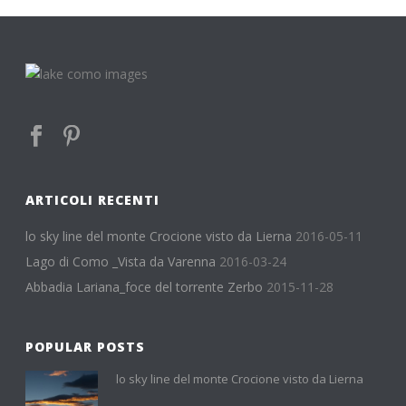
ARTICOLI RECENTI
lo sky line del monte Crocione visto da Lierna
2016-05-11
Lago di Como _Vista da Varenna
2016-03-24
Abbadia Lariana_foce del torrente Zerbo
2015-11-28
POPULAR POSTS
lo sky line del monte Crocione visto da Lierna