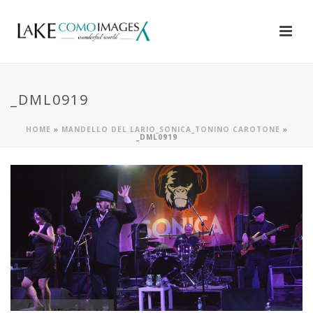
_DML0919
HOME
»
MANDELLO DEL LARIO_SONICA_TONINO CAROTONE
»
_DML0919