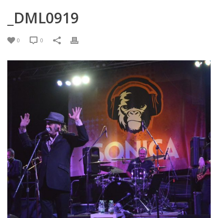
_DML0919
0
0