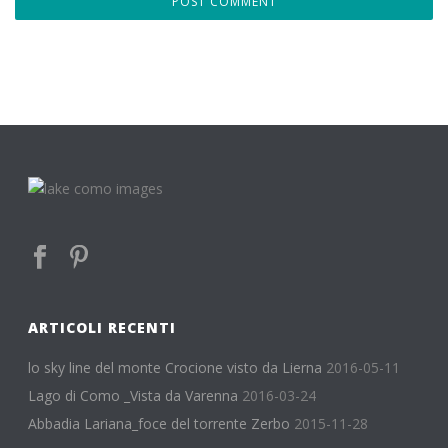
ARTICOLI RECENTI
lo sky line del monte Crocione visto da Lierna
2016-05-11
Lago di Como _Vista da Varenna
2016-03-24
Abbadia Lariana_foce del torrente Zerbo
2015-11-28