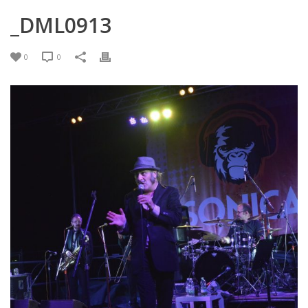
_DML0913
0
0