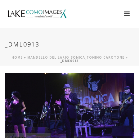
_DML0913
HOME
»
MANDELLO DEL LARIO_SONICA_TONINO CAROTONE
»
_DML0913