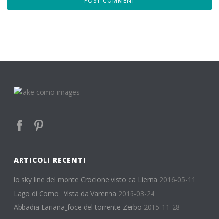
ARTICOLI RECENTI
lo sky line del monte Crocione visto da Lierna
2016-05-11
Lago di Como _Vista da Varenna
2016-03-24
Abbadia Lariana_foce del torrente Zerbo
2015-11-28