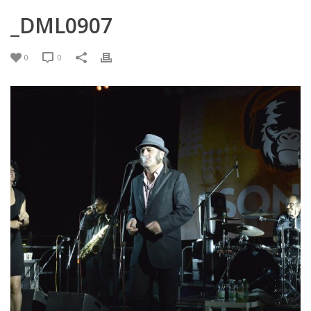
_DML0907
0
0