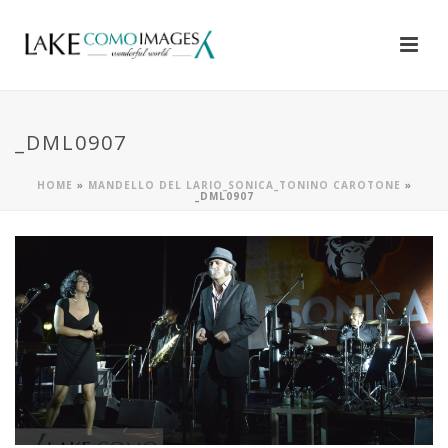
_DML0907
HOME
»
MANDELLO DEL LARIO_SONICA_TONINO CAROTONE
»
_DML0907