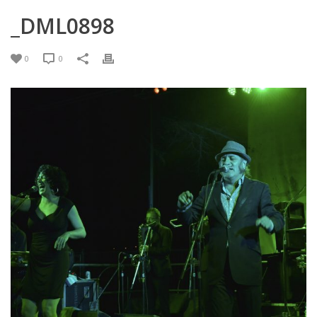
_DML0898
0
0