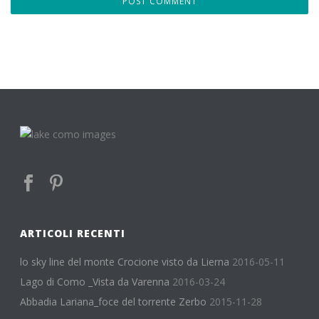
ARTICOLI RECENTI
lo sky line del monte Crocione visto da Lierna
2016-05-11
Lago di Como _Vista da Varenna
2016-03-24
Abbadia Lariana_foce del torrente Zerbo
2015-11-28