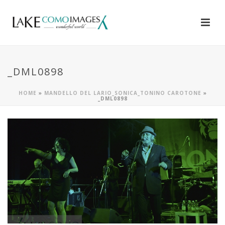
_DML0898
HOME
»
MANDELLO DEL LARIO_SONICA_TONINO CAROTONE
»
_DML0898