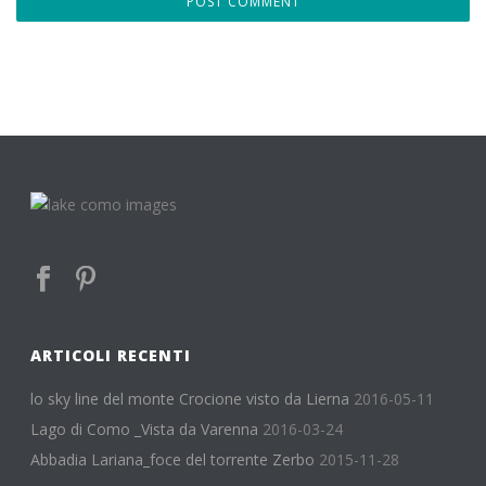
ARTICOLI RECENTI
lo sky line del monte Crocione visto da Lierna
2016-05-11
Lago di Como _Vista da Varenna
2016-03-24
Abbadia Lariana_foce del torrente Zerbo
2015-11-28