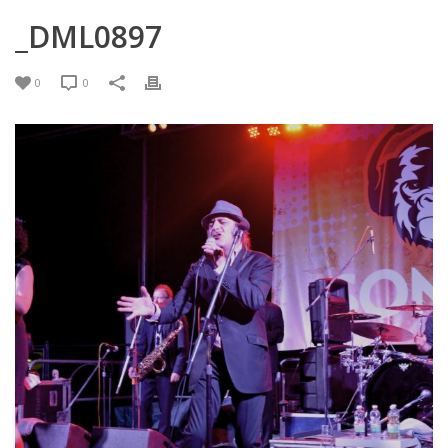
_DML0897
0
0