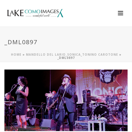
_DML0897
HOME
»
MANDELLO DEL LARIO_SONICA_TONINO CAROTONE
»
_DML0897