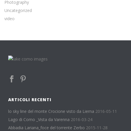
Photography
Uncategorized
video
ARTICOLI RECENTI
lo sky line del monte Crocione visto da Lierna
2016-05-11
Lago di Como _Vista da Varenna
2016-03-24
Abbadia Lariana_foce del torrente Zerbo
2015-11-28