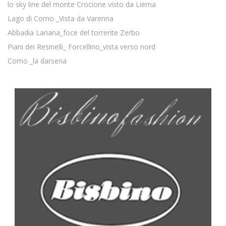
lo sky line del monte Crocione visto da Lierna
Lago di Como _Vista da Varenna
Abbadia Lariana_foce del torrente Zerbo
Piani dei Resinelli_ Forcellino_vista verso nord
Como _la darsena