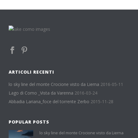
ARTICOLI RECENTI
lo sky line del monte Crocione visto da Lierna
2016-05-11
Lago di Como _Vista da Varenna
2016-03-24
Abbadia Lariana_foce del torrente Zerbo
2015-11-28
POPULAR POSTS
lo sky line del monte Crocione visto da Lierna