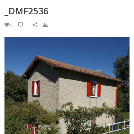
_DMF2536
0
0