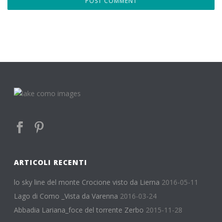
ARTICOLI RECENTI
lo sky line del monte Crocione visto da Lierna
2016-05-11
Lago di Como _Vista da Varenna
2016-03-24
Abbadia Lariana_foce del torrente Zerbo
2015-11-28