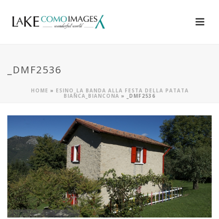
_DMF2536
HOME
»
ESINO_LA BANDA ALLA FESTA DELLA PATATA
BIANCA_BIANCONA
»
_DMF2536