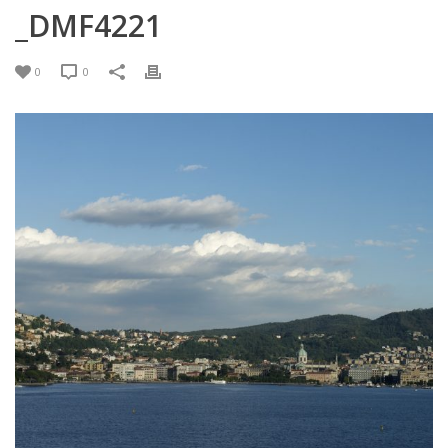
_DMF4221
0
0