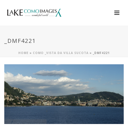
_DMF4221
HOME
»
COMO _VISTA DA VILLA SUCOTA
»
_DMF4221