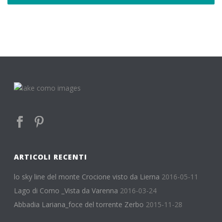
ARTICOLI RECENTI
lo sky line del monte Crocione visto da Lierna
2016-05-11
Lago di Como _Vista da Varenna
2016-03-24
Abbadia Lariana_foce del torrente Zerbo
2015-11-28