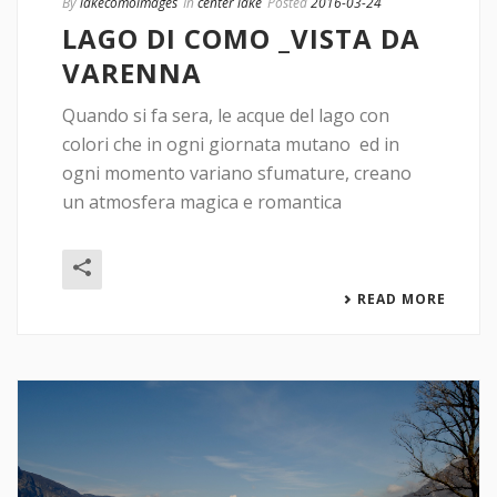
By
lakecomoimages
In
center lake
Posted
2016-03-24
LAGO DI COMO _VISTA DA
VARENNA
Quando si fa sera, le acque del lago con
colori che in ogni giornata mutano ed in
ogni momento variano sfumature, creano
un atmosfera magica e romantica
READ MORE