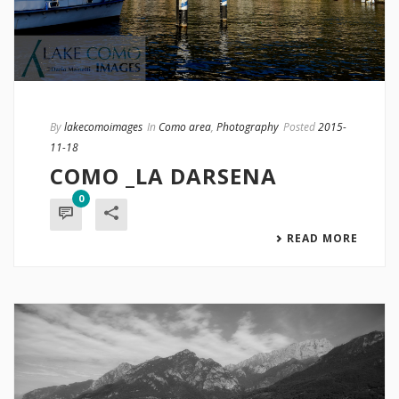
By
lakecomoimages
In
Como area
,
Photography
Posted
2015-
11-18
COMO _LA DARSENA
0
READ MORE