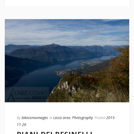
By
lakecomoimages
In
Lecco area
,
Photography
Posted
2015-
11-26