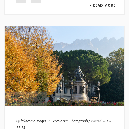
READ MORE
By
lakecomoimages
In
Lecco area
,
Photography
Posted
2015-
11-15