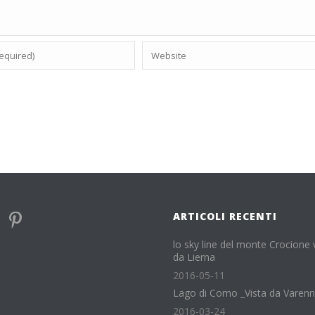
ARTICOLI RECENTI
lo sky line del monte Crocione 
da Lierna
2016-05-11
Lago di Como _Vista da Varen
2016-03-24