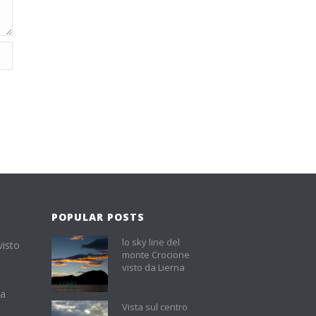
POPULAR POSTS
lo sky line del
visto
monte Crocione
visto da Lierna
na
Vista sul centro