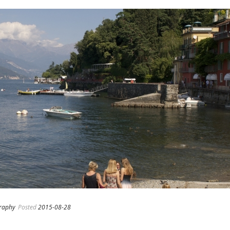
raphy
Posted
2015-08-28