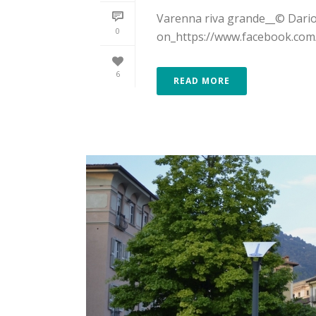
Varenna riva grande__© Dario M
0
on_https://www.facebook.com/l
6
READ MORE