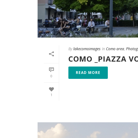
By
lakecomoimages
In
Como area
,
Photog
COMO _PIAZZA V
READ MORE
0
1