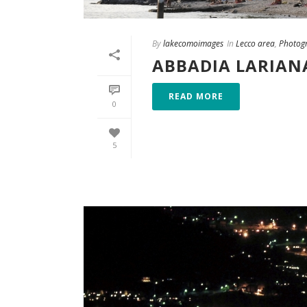
By
lakecomoimages
In
Lecco area
,
Photog
ABBADIA LARIAN
READ MORE
0
5