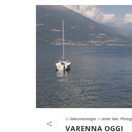
By
lakecomoimages
In
center lake
,
Photog
VARENNA OGGI