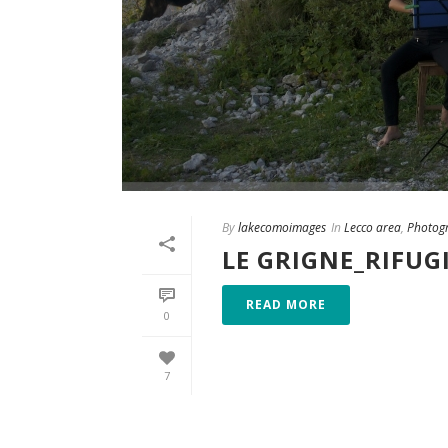
By
lakecomoimages
In
Lecco area
,
Photog
LE GRIGNE_RIFUG
READ MORE
0
7