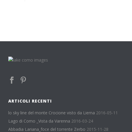
ARTICOLI RECENTI
lo sky line del monte Crocione visto da Lierna
2016-05-11
Lago di Como _Vista da Varenna
2016-03-24
Abbadia Lariana_foce del torrente Zerbo
2015-11-28