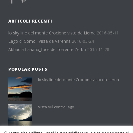
ARTICOLI RECENTI
lo sky line del monte Crocione visto da Lierna
2016-05-11
Lago di Como _Vista da Varenna
2016-03-24
Abbadia Lariana_foce del torrente Zerbo
2015-11-28
POPULAR POSTS
lo sky line del monte Crocione visto da Lierna
Vista sul centro lago
Questo sito utilizza i cookie per migliorare la tua esperienza di