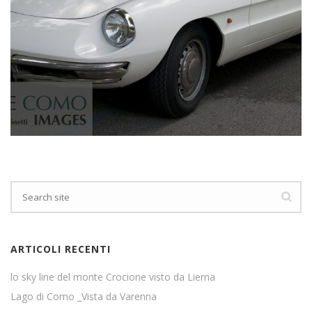
ARTICOLI RECENTI
lo sky line del monte Crocione visto da Lierna
Lago di Como _Vista da Varenna