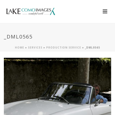
_DML0565
HOME
»
SERVICES
»
PRODUCTION SERVICE
»
_DML0565