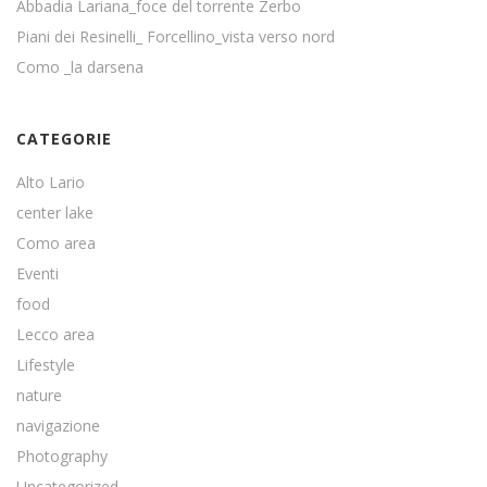
Abbadia Lariana_foce del torrente Zerbo
Piani dei Resinelli_ Forcellino_vista verso nord
Como _la darsena
CATEGORIE
Alto Lario
center lake
Como area
Eventi
food
Lecco area
Lifestyle
nature
navigazione
Photography
Uncategorized