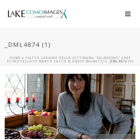
_DML4874 (1)
HOME
»
PIATTO LARIANO DELLA SETTIMANA “SALMERINO” CHEF
PLURISTELLATO MARCO SACCO © DARIO MAINETTI
»
_DML4874 (1)