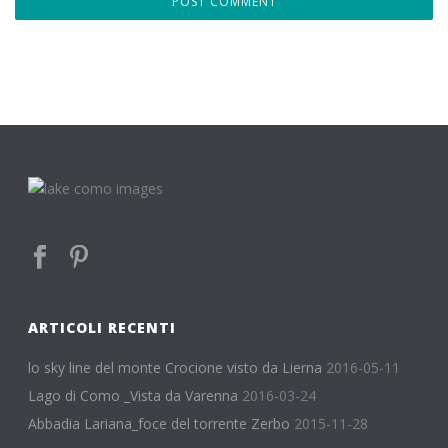
ARTICOLI RECENTI
lo sky line del monte Crocione visto da Lierna
2016-05-11
Lago di Como _Vista da Varenna
2016-03-24
Abbadia Lariana_foce del torrente Zerbo
2015-11-28