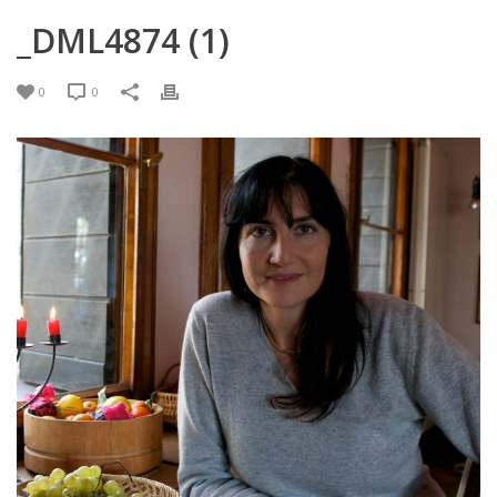
_DML4874 (1)
0
0