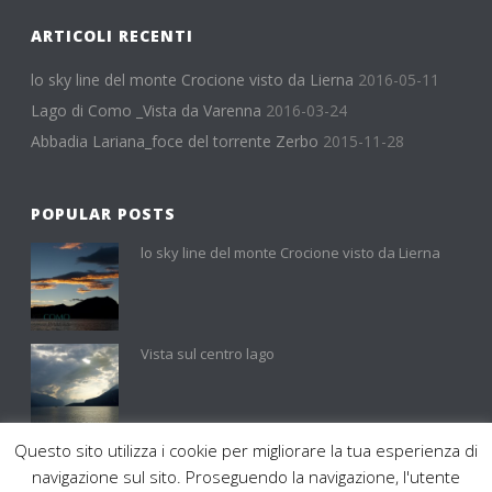
ARTICOLI RECENTI
lo sky line del monte Crocione visto da Lierna
2016-05-11
Lago di Como _Vista da Varenna
2016-03-24
Abbadia Lariana_foce del torrente Zerbo
2015-11-28
POPULAR POSTS
lo sky line del monte Crocione visto da Lierna
Vista sul centro lago
Questo sito utilizza i cookie per migliorare la tua esperienza di
0
navigazione sul sito. Proseguendo la navigazione, l'utente