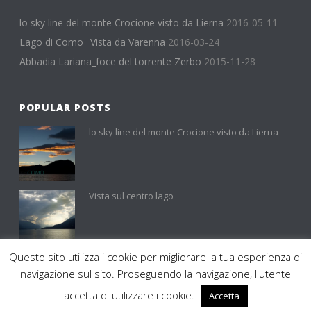
lo sky line del monte Crocione visto da Lierna
2016-05-11
Lago di Como _Vista da Varenna
2016-03-24
Abbadia Lariana_foce del torrente Zerbo
2015-11-28
POPULAR POSTS
lo sky line del monte Crocione visto da Lierna
Vista sul centro lago
Questo sito utilizza i cookie per migliorare la tua esperienza di
0
navigazione sul sito. Proseguendo la navigazione, l'utente
accetta di utilizzare i cookie.
Accetta
LAKE COMO IMAGE - COPYRIGHT ALL RIGHTS RESERVED © 2015