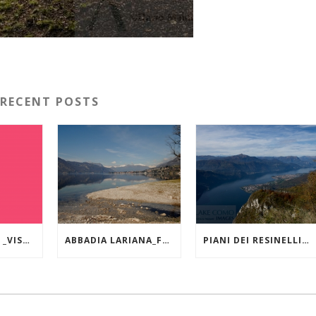
RECENT POSTS
LAGO DI COMO _VISTA DA VARENNA
ABBADIA LARIANA_FOCE DEL TORRENTE ZERBO
PIANI DEI RESINELLI_ FORCELLINO_VISTA VERSO NORD