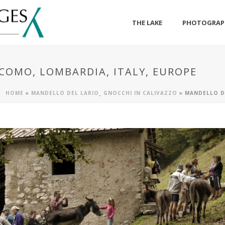
THE LAKE
PHOTOGRAP
 COMO, LOMBARDIA, ITALY, EUROPE
HOME
»
MANDELLO DEL LARIO_ GNOCCHI IN CALIVAZZO
»
MANDELLO DE