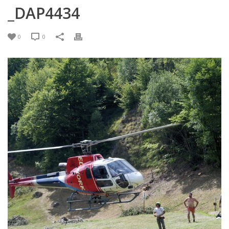
_DAP4434
0
0