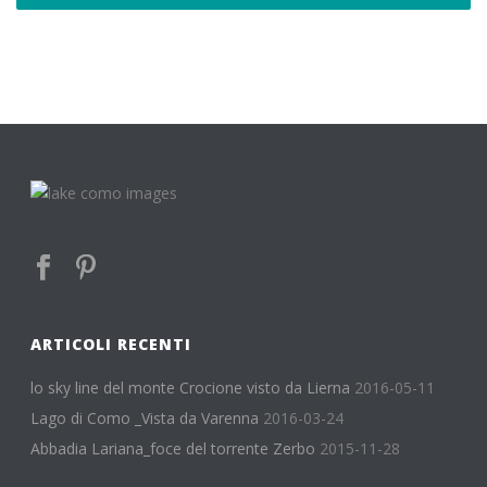
ARTICOLI RECENTI
lo sky line del monte Crocione visto da Lierna
2016-05-11
Lago di Como _Vista da Varenna
2016-03-24
Abbadia Lariana_foce del torrente Zerbo
2015-11-28