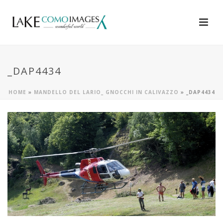
_DAP4434
HOME
»
MANDELLO DEL LARIO_ GNOCCHI IN CALIVAZZO
»
_DAP4434