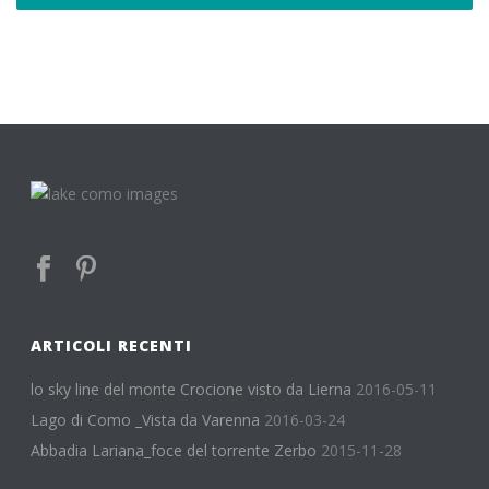
ARTICOLI RECENTI
lo sky line del monte Crocione visto da Lierna
2016-05-11
Lago di Como _Vista da Varenna
2016-03-24
Abbadia Lariana_foce del torrente Zerbo
2015-11-28