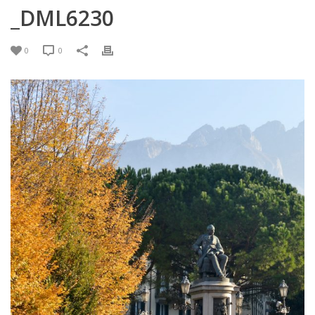
_DML6230
0
0