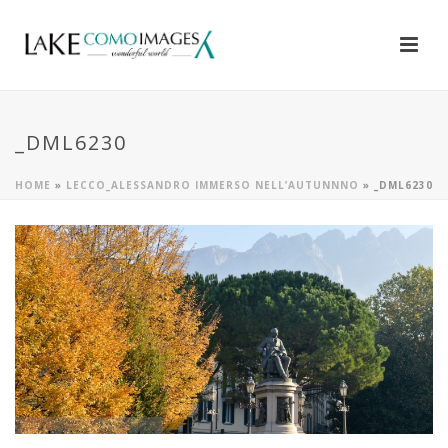
_DML6230
HOME
»
LECCO_ALESSANDRO IMMERSO NELL’AUTUNNNO
»
_DML6230