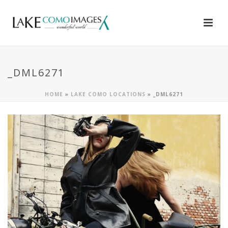
_DML6271
HOME
»
LAKE COMO LOCATIONS
»
_DML6271