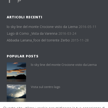
ARTICOLI RECENTI
lo sky line del monte Crocione visto da Lierna
2016-05-11
Lago di Como _Vista da Varenna
2016-03-24
Abbadia Lariana_foce del torrente Zerbo
2015-11-28
POPULAR POSTS
lo sky line del monte Crocione visto da Lierna
Vista sul centro lago
Questo sito utilizza i cookie per migliorare la tua esperienza di