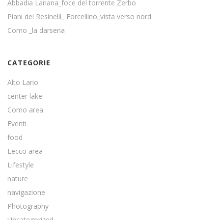
Abbadia Lariana_foce del torrente Zerbo
Piani dei Resinelli_ Forcellino_vista verso nord
Como _la darsena
CATEGORIE
Alto Lario
center lake
Como area
Eventi
food
Lecco area
Lifestyle
nature
navigazione
Photography
Uncategorized