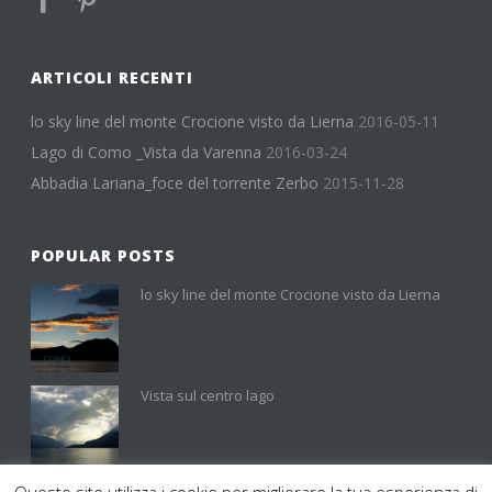
ARTICOLI RECENTI
lo sky line del monte Crocione visto da Lierna
2016-05-11
Lago di Como _Vista da Varenna
2016-03-24
Abbadia Lariana_foce del torrente Zerbo
2015-11-28
POPULAR POSTS
lo sky line del monte Crocione visto da Lierna
Vista sul centro lago
Questo sito utilizza i cookie per migliorare la tua esperienza di