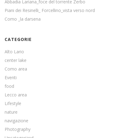
Abbadia Lariana_foce del torrente Zerbo
Piani dei Resinelli_ Forcellino_vista verso nord
Como _la darsena
CATEGORIE
Alto Lario
center lake
Como area
Eventi
food
Lecco area
Lifestyle
nature
navigazione
Photography
Uncategorized