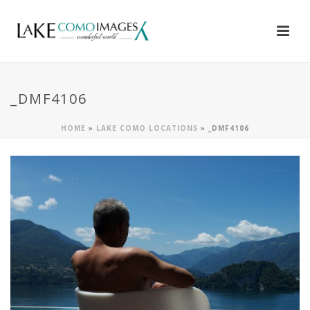
_DMF4106
HOME
»
LAKE COMO LOCATIONS
»
_DMF4106