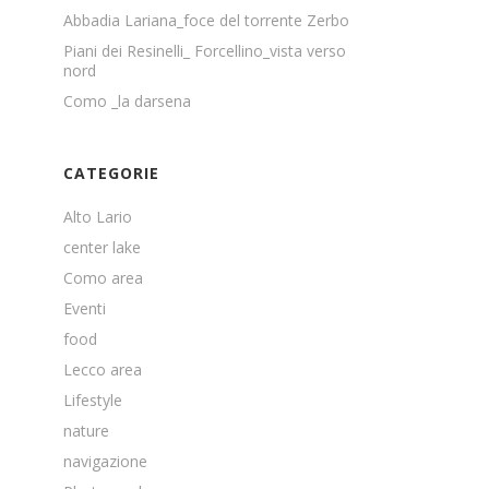
Abbadia Lariana_foce del torrente Zerbo
Piani dei Resinelli_ Forcellino_vista verso
nord
Como _la darsena
CATEGORIE
Alto Lario
center lake
Como area
Eventi
food
Lecco area
Lifestyle
nature
navigazione