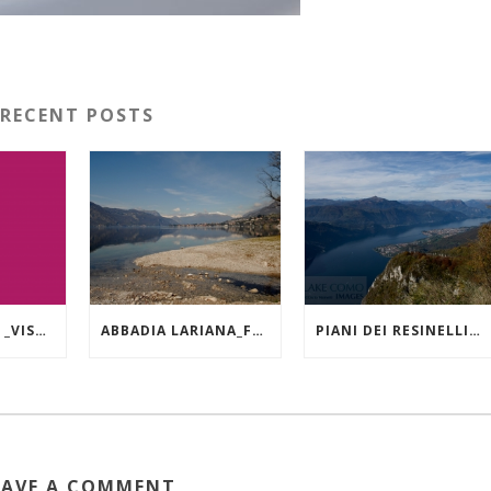
RECENT POSTS
LAGO DI COMO _VISTA DA VARENNA
ABBADIA LARIANA_FOCE DEL TORRENTE ZERBO
PIANI DEI RESINELLI_ FORCELLINO_VISTA VERSO NORD
EAVE A COMMENT