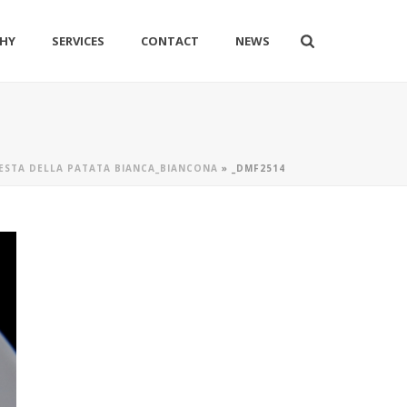
HY
SERVICES
CONTACT
NEWS
FESTA DELLA PATATA BIANCA_BIANCONA
»
_DMF2514