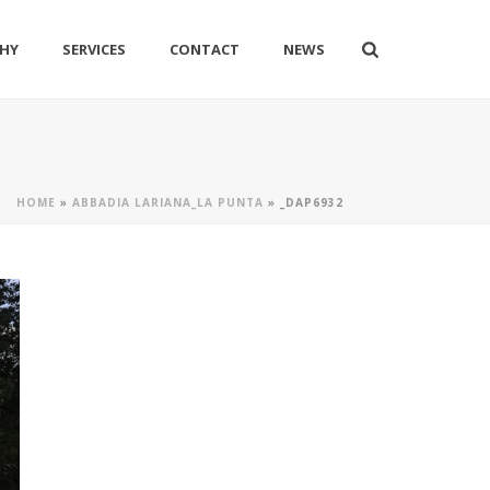
HY
SERVICES
CONTACT
NEWS
HOME
»
ABBADIA LARIANA_LA PUNTA
»
_DAP6932