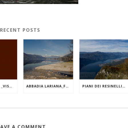
RECENT POSTS
LAGO DI COMO _VISTA DA VARENNA
ABBADIA LARIANA_FOCE DEL TORRENTE ZERBO
PIANI DEI RESINELLI_ FORCELLINO_VISTA VERSO NORD
EAVE A COMMENT