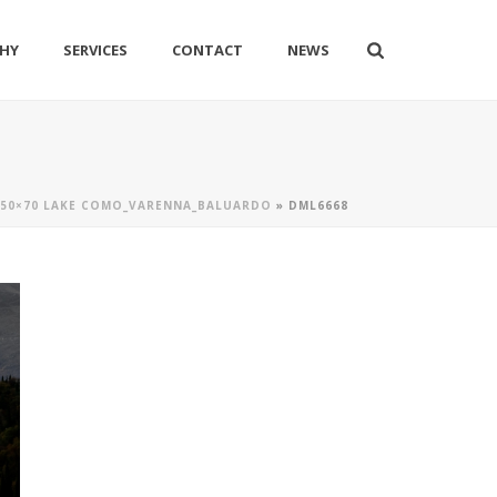
HY
SERVICES
CONTACT
NEWS
50×70 LAKE COMO_VARENNA_BALUARDO
»
DML6668