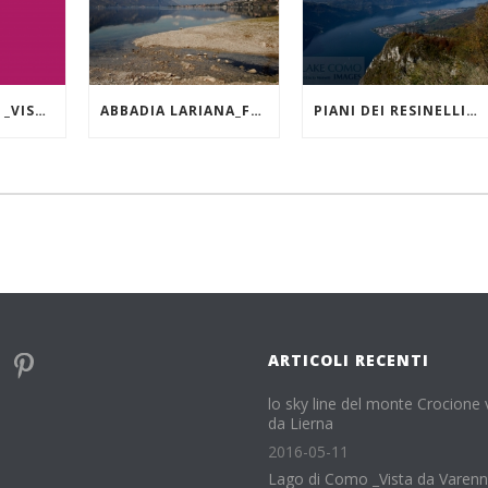
LAGO DI COMO _VISTA DA VARENNA
ABBADIA LARIANA_FOCE DEL TORRENTE ZERBO
PIANI DEI RESINELLI_ FORCELLINO_VISTA VERSO NORD
ARTICOLI RECENTI
lo sky line del monte Crocione 
da Lierna
2016-05-11
Lago di Como _Vista da Varen