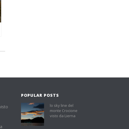
POPULAR POSTS
lo sky line del
visto
monte Crocione
visto da Lierna
na