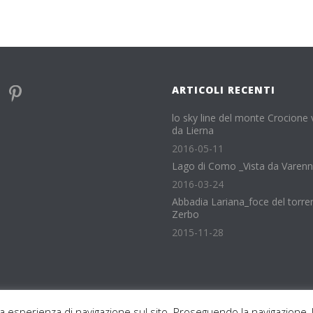
ARTICOLI RECENTI
lo sky line del monte Crocione 
da Lierna
2016-05-11
Lago di Como _Vista da Varen
2016-03-24
Abbadia Lariana_foce del torre
Zerbo
2015-11-28
ua esperienza di navigazione sul sito. Proseguendo la navigazione, l'
 © 2015