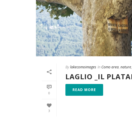
By
lakecomoimages
In
Como area
,
nature
LAGLIO _IL PLAT
READ MORE
0
3