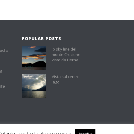
POPULAR POSTS
lo sky line del
visto
monte Crocione
visto da Lierna
na
Vista sul centro
lago
nte
utente accetta di utilizzare i cookie.
Accetta